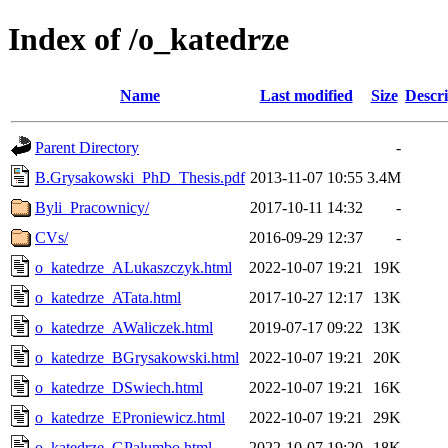
Index of /o_katedrze
Name
Last modified
Size
Descri
Parent Directory
-
B.Grysakowski_PhD_Thesis.pdf
2013-11-07 10:55
3.4M
Byli_Pracownicy/
2017-10-11 14:32
-
CVs/
2016-09-29 12:37
-
o_katedrze_ALukaszczyk.html
2022-10-07 19:21
19K
o_katedrze_ATata.html
2017-10-27 12:17
13K
o_katedrze_AWaliczek.html
2019-07-17 09:22
13K
o_katedrze_BGrysakowski.html
2022-10-07 19:21
20K
o_katedrze_DSwiech.html
2022-10-07 19:21
16K
o_katedrze_EProniewicz.html
2022-10-07 19:21
29K
o_katedrze_GPalumbo.html
2022-10-07 19:20
18K