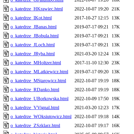
o_katedrze_HKrawiec.html
2022-10-07 19:20
21K
o_katedrze_IKot.html
2017-10-27 12:15
13K
o_katedrze_JBanas.html
2019-07-17 09:21
17K
o_katedrze_JBobula.html
2019-07-17 09:21
13K
o_katedrze_JLoch.html
2019-07-17 09:21
13K
o_katedrze_JRyba.html
2021-03-20 12:24
13K
o_katedrze_MHoltzer.html
2017-11-10 12:30
23K
o_katedrze_MLatkiewicz.html
2019-07-17 09:20
13K
o_katedrze_MStarowicz.html
2022-10-07 19:19
18K
o_katedrze_RDanko.html
2022-10-07 19:19
18K
o_katedrze_UBorkowska.html
2022-10-09 17:50
19K
o_katedrze_VVignal.html
2021-03-20 12:23
17K
o_katedrze_WOksiutowicz.html
2022-10-07 19:18
14K
o_katedrze_ZSzklarz.html
2022-10-07 19:17
16K